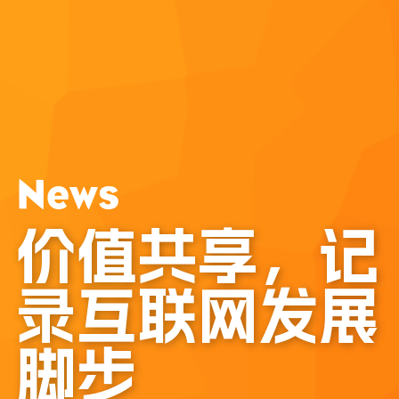
News
价值共享，记
提交
录互联网发展
脚步